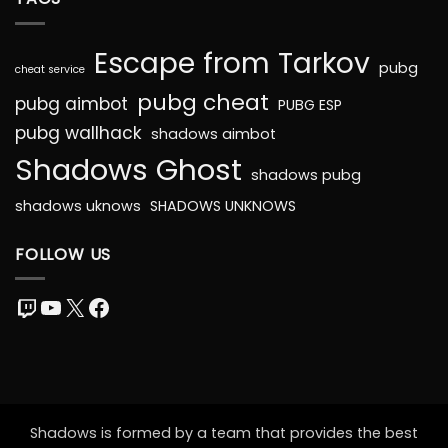
Escape from Tarkov
pubg
cheat service
pubg cheat
pubg aimbot
PUBG ESP
pubg wallhack
shadows aimbot
Shadows Ghost
shadows pubg
shadows uknows
SHADOWS UNKNOWS
FOLLOW US
Twitch
YouTube
X
Facebook
Shadows is formed by a team that provides the best